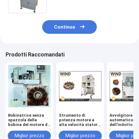
WIND-FW-2
Continua
Prodotti Raccomandati
Bobinatrice senza
Strumento di
Avvolgitore
spazzola della
potenza motore a
automatico
bobina del motore di
alta velocità statore
dell'indotto de
Outrunner di Digital
bobina macchina di
motore del
dell'invertitore del
rivestimento in
condensatore 
Miglior prezzo
Miglior prezzo
Miglior pr
generatore del
polvere di
ventilatore