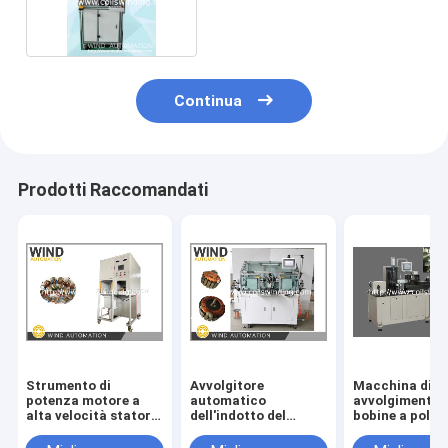
WIND-IH-DW
Continua
Prodotti Raccomandati
Strumento di
Avvolgitore
Macchina di
potenza motore a
automatico
avvolgimento 
alta velocità statore
dell'indotto del
bobine a poli di
bobina macchina di
motore del
piatto con
rivestimento in
condensatore del
isolamento per