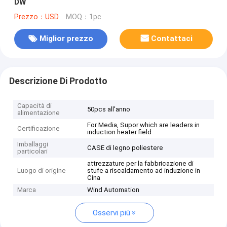
DW
Prezzo：USD
MOQ：1pc
Miglior prezzo
Contattaci
Descrizione Di Prodotto
Capacità di
50pcs all'anno
alimentazione
For Media, Supor which are leaders in
Certificazione
induction heater field
Imballaggi
CASE di legno poliestere
particolari
attrezzature per la fabbricazione di
Luogo di origine
stufe a riscaldamento ad induzione in
Cina
Marca
Wind Automation
Osservi più