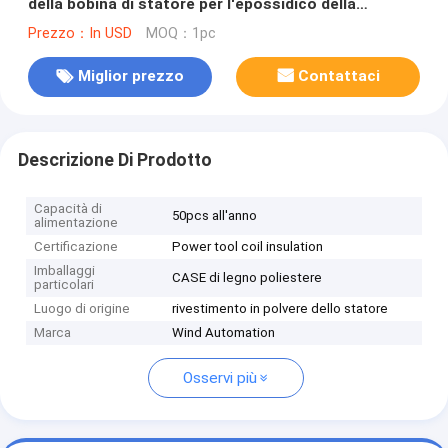
della bobina di statore per l'epossidico della
macchina utensile che ricopre WIND-SCPC
Prezzo：In USD
MOQ：1pc
Miglior prezzo
Contattaci
Descrizione Di Prodotto
Capacità di
50pcs all'anno
alimentazione
Certificazione
Power tool coil insulation
Imballaggi
CASE di legno poliestere
particolari
Luogo di origine
rivestimento in polvere dello statore
Marca
Wind Automation
Osservi più