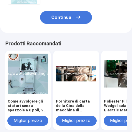
WIND-SCPC
Continua
Prodotti Raccomandati
Come avvolgere gli
Fornitore di carta
Poliester Fil
statori senza
della Cina della
Wedge Isolati
spazzole a 6 poli, 9
macchina di
Electric Mater
poli e 12 poli con
Dereeling
Forming Cutti
avvolgitore ad ago
dell'isolamento
Machine (Moto
Miglior prezzo
Miglior prezzo
Miglior pr
elettrico del motore
taglio elettrico
formazione di