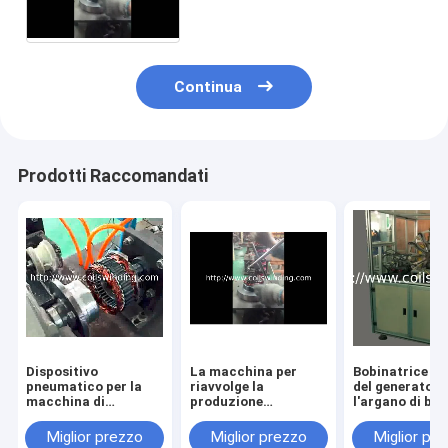
gruppi della bobina negli
statori
Continua
Prodotti Raccomandati
Dispositivo
La macchina per
Bobinatrice di
pneumatico per la
riavvolge la
del generatore
macchina di
produzione
l'argano di bo
stampaggio finale
automobilistica
dello statore
dello statore
dello statore
dell'alternator
Miglior prezzo
Miglior prezzo
Miglior pr
generatore
dell'automobile