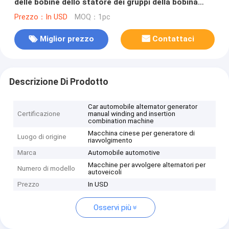
delle bobine dello statore dei gruppi della bobina
negli statori
Prezzo：In USD
MOQ：1pc
Miglior prezzo
Contattaci
Descrizione Di Prodotto
Car automobile alternator generator
Certificazione
manual winding and insertion
combination machine
Macchina cinese per generatore di
Luogo di origine
riavvolgimento
Marca
Automobile automotive
Macchine per avvolgere alternatori per
Numero di modello
autoveicoli
Prezzo
In USD
Osservi più