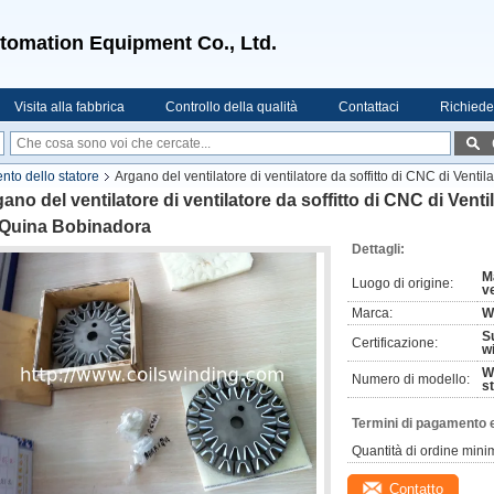
tomation Equipment Co., Ltd.
Visita alla fabbrica
Controllo della qualità
Contattaci
Richiede
nto dello statore
Argano del ventilatore di ventilatore da soffitto di CNC di Ven
ano del ventilatore di ventilatore da soffitto di CNC di Ven
Quina Bobinadora
Dettagli:
M
Luogo di origine:
ve
Marca:
W
Su
Certificazione:
wi
W
Numero di modello:
s
Termini di pagamento 
Quantità di ordine mini
Contatto