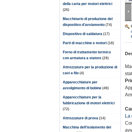
della carta per motori elettrici
(26)
Macchinario di produzione del
dispositivo d'avviamento
(74)
Dispositivo di saldatura
(17)
Parti di macchine e motori
(18)
Forno di trattamento termico
Des
con armatura a statore
(29)
Mac
Attrezzature per la produzione di
cavi a filo
(4)
sta
Pri
Apparecchiature per
App
avvolgimento di bobine
(49)
Arm
Apparecchiature per la
fabbricazione di motori elettrici
Car
(72)
La 
Attrezzature di prova
(14)
Con
Macchina dell'isolamento del
avv