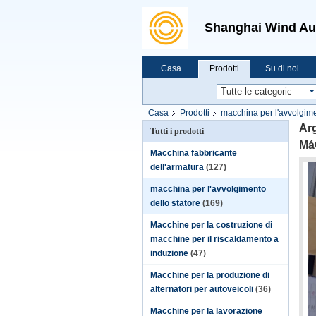
Shanghai Wind Au
Casa.
Prodotti
Su di noi
Casa
Prodotti
macchina per l'avvolgime
Bobinadora
Arg
Tutti i prodotti
Má
Macchina fabbricante
dell'armatura
(127)
macchina per l'avvolgimento
dello statore
(169)
Macchine per la costruzione di
macchine per il riscaldamento a
induzione
(47)
Macchine per la produzione di
alternatori per autoveicoli
(36)
Macchine per la lavorazione