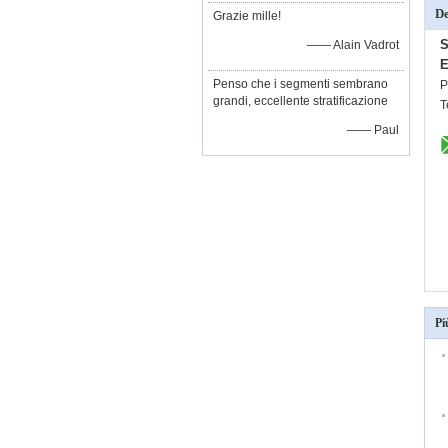
De
Grazie mille!
S
—— Alain Vadrot
E
Penso che i segmenti sembrano
P
grandi, eccellente stratificazione
T
—— Paul
Pi