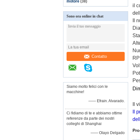
motore
(38)
il 
del
Sono ora online in chat
Il 
Dia
St
Alt
Num
Contatto
RP
Vol
Pot
Pes
Siamo molto felici con le
Di
macchine!
—— Efrain. Alvarado.
Il 
Il 
Ci fidiamo di te e abbiamo ottime
referenze da parte dei nostri
del
colleghi di Shanghai
Pro
—— Olayo Delgado