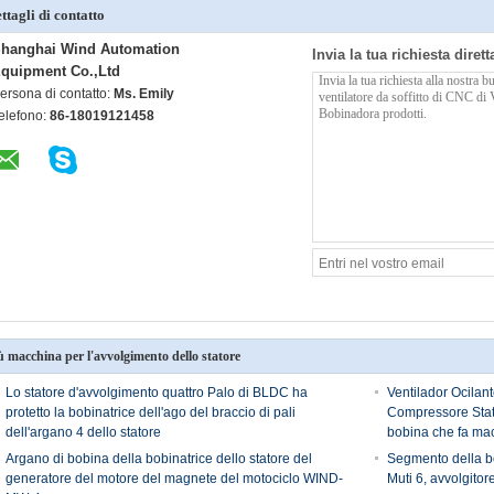
ttagli di contatto
hanghai Wind Automation
Invia la tua richiesta diret
quipment Co.,Ltd
ersona di contatto:
Ms. Emily
elefono:
86-18019121458
ù macchina per l'avvolgimento dello statore
Lo statore d'avvolgimento quattro Palo di BLDC ha
Ventilador Ocilan
protetto la bobinatrice dell'ago del braccio di pali
Compressore Stat
dell'argano 4 dello statore
bobina che fa mac
Argano di bobina della bobinatrice dello statore del
Segmento della bo
generatore del motore del magnete del motociclo WIND-
Muti 6, avvolgitor