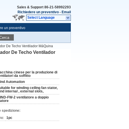
Sales & Support
86-21-58992293
Richiedere un preventivo
-
Email
Select Language
re un preventivo
Cerca
tilador De Techo Ventilador MáQuina
tilador De Techo Ventilador
acchina cinese per la produzione di
ntilatori da soffitto
ind Automation
itable for winding ceiling fan stator,
nd internal , external slots,
IND-FW-2 ventilatore a doppio
tatore
e spedizione:
mo:
1pc