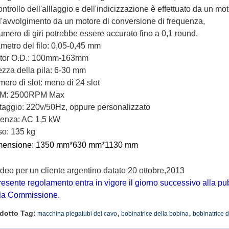
controllo dell'alllaggio e dell'indicizzazione è effettuato da un mot
l'avvolgimento da un motore di conversione di frequenza,
numero di giri potrebbe essere accurato fino a 0,1 round.
metro del filo: 0,05-0,45 mm
ator O.D.: 100mm-163mm
ezza della pila: 6-30 mm
ero di slot: meno di 24 slot
M: 2500RPM Max
taggio: 220v/50Hz, oppure personalizzato
enza: AC 1,5 kW
o: 135 kg
mensione: 1350 mm*630 mm*1130 mm
video per un cliente argentino datato 20 ottobre,2013
presente regolamento entra in vigore il giorno successivo alla pu
la Commissione.
,
,
dotto Tag:
macchina piegatubi del cavo
bobinatrice della bobina
bobinatrice de