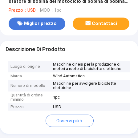
statore di bobina del motociclo di bobina di bobina
di bobina elettrica dell'ago
Prezzo：USD
MOQ：1pc
Miglior prezzo
Contattaci
Descrizione Di Prodotto
Macchine cinesi per la produzione di
Luogo di origine
motori a ruote di biciclette elettriche
Marca
Wind Automation
Macchine per avvolgere biciclette
Numero di modello
elettriche
Quantità di ordine
1pc
minimo
Prezzo
USD
Osservi più