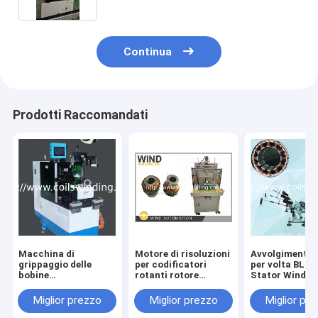
Continua
Prodotti Raccomandati
Macchina di
Motore di risoluzioni
Avvolgimento 3
grippaggio delle
per codificatori
per volta BLDC
bobine
rotanti rotore
Stator Winder
dell'allacciamento
statore volante
Needle Windin
del lato
avvolgente per auto
6poles 9poles
Miglior prezzo
Miglior prezzo
Miglior pr
dell'estremità della
elettrica
12poles motor
bobina di statore
senza spazzol