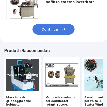
soffitto esterno Invertitore
generatore Motore
avvolgimento
Continua
Prodotti Raccomandati
Macchina di
Motore di risoluzioni
Avvolgimento 3
grippaggio delle
per codificatori
per volta BLDC
bobine
rotanti rotore
Stator Winder