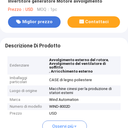
Invertitore generatore Motore avvolgimento
Prezzo：USD
MOQ：1pc
Miglior prezzo
Contattaci
Descrizione Di Prodotto
,
Avvolgimento esterno del rotore
Avvolgimento del ventilatore di
Evidenziare
soffitto
,
Arricchimento esterno
Imballaggi
CASE di legno poliestere
particolari
Macchine cinesi per la produzione di
Luogo di origine
statori esterni
Marca
Wind Automation
Numero di modello
WIND-8002D
Prezzo
USD
Osservi più