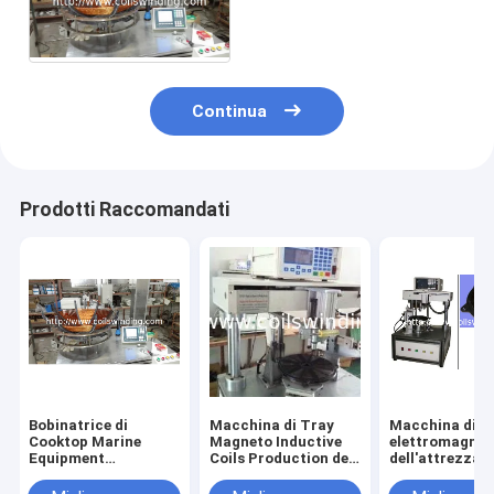
Commerciale-uso del
ristorante dell'hotel
Continua
Prodotti Raccomandati
Bobinatrice di
Macchina di Tray
Macchina di c
Cooktop Marine
Magneto Inductive
elettromagnet
Equipment
Coils Production del
dell'attrezzat
Commercial
fornello di riso
Induction Cookers di