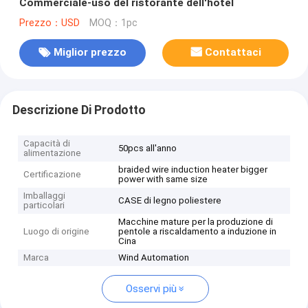
Commerciale-uso del ristorante dell'hotel
Prezzo：USD
MOQ：1pc
Miglior prezzo
Contattaci
Descrizione Di Prodotto
Capacità di
50pcs all'anno
alimentazione
braided wire induction heater bigger
Certificazione
power with same size
Imballaggi
CASE di legno poliestere
particolari
Macchine mature per la produzione di
Luogo di origine
pentole a riscaldamento a induzione in
Cina
Marca
Wind Automation
Osservi più